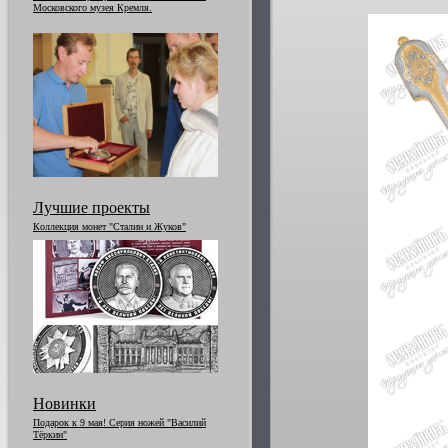
Московского музея Кремля.
Лучшие проекты
Коллекция монет "Сталин и Жуков"
Новинки
Подарок к 9 мая! Серия ножей "Василий
Тёркин"