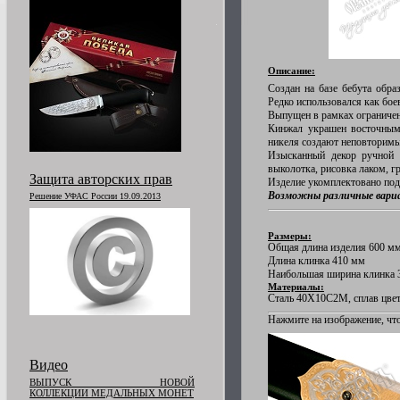
Описание:
Создан на базе бебута обра
Редко использовался как бое
Выпущен в рамках ограниченн
Кинжал украшен восточным 
никеля создают неповторимы
Изысканный декор ручной р
выколотка, рисовка лаком, гр
Защита авторских прав
Изделие укомплектовано под
Возможны различные вариа
Решение УФАС России 19.09.2013
Размеры:
Общая длина изделия 600 м
Длина клинка 410 мм
Наибольшая ширина клинка 
Материалы:
Сталь 40Х10С2М, сплав цветн
Нажмите на изображение, что
Видео
ВЫПУСК НОВОЙ
КОЛЛЕКЦИИ МЕДАЛЬНЫХ МОНЕТ