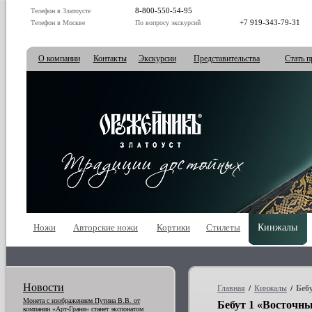
8-800-550-54-95
Телефон в Златоусте
+7 919-343-79-31
Телефон в Москве
По вопросу экскурсий
О компании
Контакты
Экскурсии
Представительства
Стать п
Ножи
Авторские ножи
Кортики
Стилеты
Кинжалы
Новости
Главная
Кинжалы
Беб
/
/
Монета с изображением Путина В.В. от
Бебут 1 «Восточн
компании «Арт-Грани» станет экспонатом