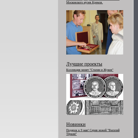
Московского музея Кремля.
Лучшие проекты
Коллекция монет "Сталин и Жуков"
Новинки
Подарок к 9 мая! Серия ножей "Василий
Тёркин"