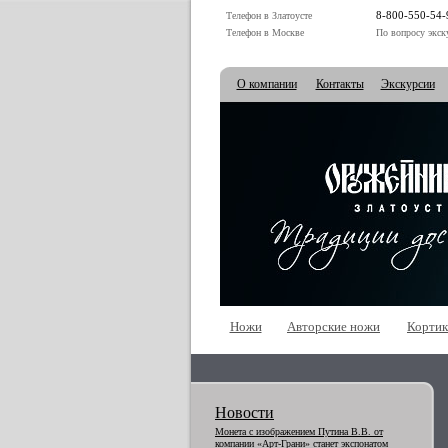
8-800-550-54-
Телефон в Златоусте
Телефон в Москве
По вопросу экск
О компании
Контакты
Экскурсии
Ножи
Авторские ножи
Корти
Новости
Монета с изображением Путина В.В. от
компании «Арт-Грани» станет экспонатом