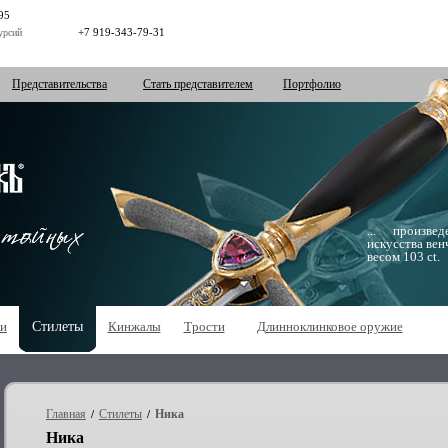
95
+7 919-343-79-31
урсий
Представительства
Стать представителем
Портфолио
... произв
искусства вен
весом 103 ct.
ки
Стилеты
Кинжалы
Трости
Длинноклинковое оружие
Главная
Стилеты
Ника
/
/
Ника