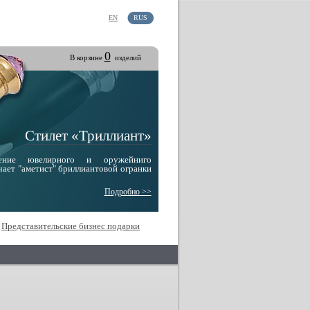
EN
RUS
0
В корзине
изделий
Стилет «Триллиант»
едение ювелирного и оружейниго
чает "аметист" бриллиантовой огранки
Подробно >>
Представительские бизнес подарки