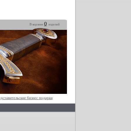
0
В корзине
изделий
дставительские бизнес подарки