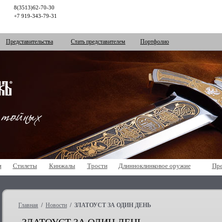
8(3513)62-70-30
+7 919-343-79-31
Представительства
Стать представителем
Портфолио
и
Стилеты
Кинжалы
Трости
Длинноклинковое оружие
Пре
Главная
/
Новости
/ ЗЛАТОУСТ ЗА ОДИН ДЕНЬ