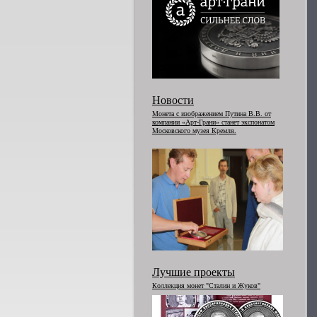
Новости
Монета с изображением Путина В.В. от
компании «Арт-Грани» станет экспонатом
Московского музея Кремля.
Лучшие проекты
Коллекция монет "Сталин и Жуков"